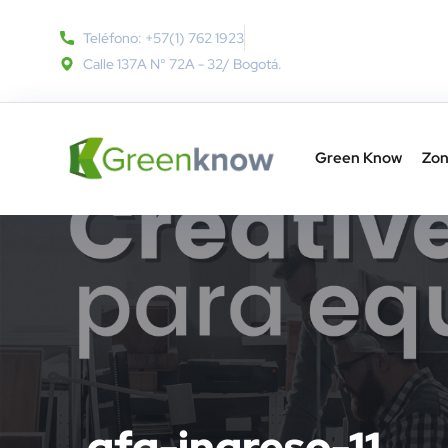
Teléfono: +57(1) 762 1923
Calle 137A N° 72A - 32​/ Bogotá.
Green Know
Zon
gfg-ingreso-11