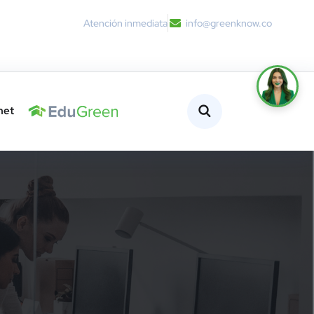
Atención inmediata
info@greenknow.co
net