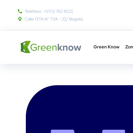
Teléfono: +57(1) 762 1923
Calle 137A N° 72A - 32​/ Bogotá.
Green Know
Zon