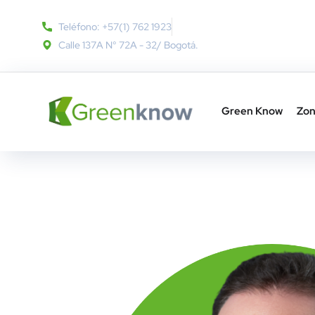
Teléfono: +57(1) 762 1923
Calle 137A N° 72A - 32​/ Bogotá.
Green Know
Zon