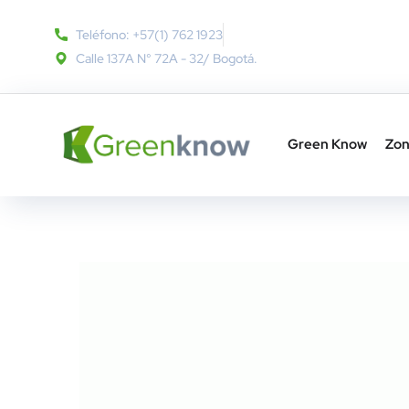
Teléfono: +57(1) 762 1923
Calle 137A N° 72A - 32​/ Bogotá.
Green Know
Zon