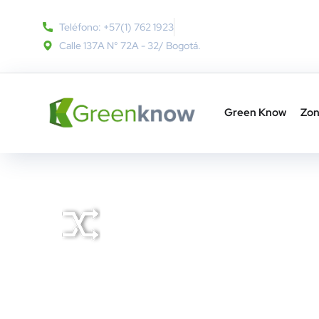
Teléfono: +57(1) 762 1923
Calle 137A N° 72A - 32​/ Bogotá.
Green Know
Zon