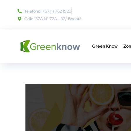
Teléfono: +57(1) 762 1923
Calle 137A N° 72A - 32​/ Bogotá.
Green Know
Zon