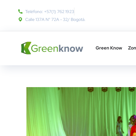
Teléfono: +57(1) 762 1923
Calle 137A N° 72A - 32​/ Bogotá.
Green Know
Zon