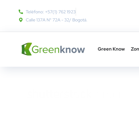
Teléfono: +57(1) 762 1923
Calle 137A N° 72A - 32​/ Bogotá.
Green Know
Zon