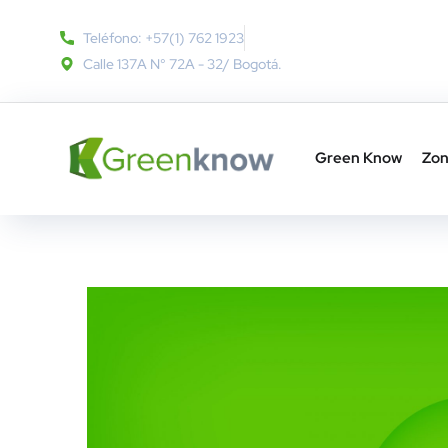
Teléfono: +57(1) 762 1923
Calle 137A N° 72A - 32​/ Bogotá.
Green Know
Zon