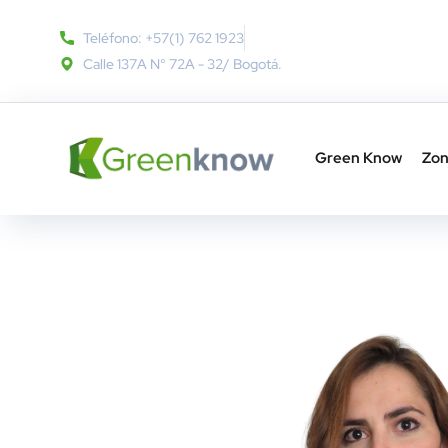
Teléfono: +57(1) 762 1923
Calle 137A N° 72A - 32​/ Bogotá.
Green Know
Zon