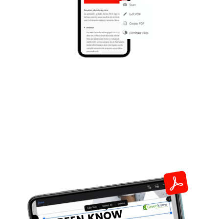
Colaboración y seguimiento
Acrobat te permite trabajar desde cualquier
dispositivo. Comparte tus archivos, verificalos,
corrigelos y firmalos en minutos de forma legal
y segura.