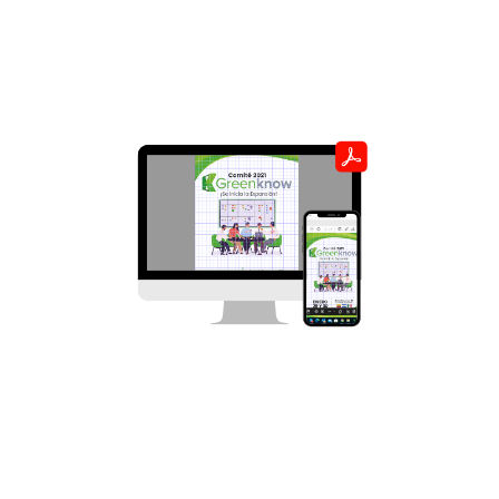
en documentos PDF y valida las correcciones
en minutos. Sin perder tiempo ni
productividad.
Acrobat en tu bolsillo
Trabaja con documentos PDF desde un
dispositivo movil y utiliza todas las
herramientas para convertir, editar y firmar
archivos PDF. Escanea archivos y conviertelos
en PDF.