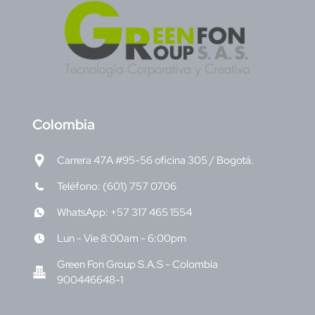
C
olombia
Carrera 47A #95-56 oficina 305 / Bogotá.
Teléfono: (601) 757 0706
WhatsApp: +57 317 465 1554
Lun - Vie 8:00am - 6:00pm
Green Fon Group S.A.S - Colombia
900446648-1