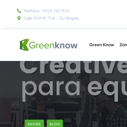
Teléfono: +57(1) 762 1923
Calle 137A N° 72A - 32​/ Bogotá.
Green Know
Zon
ADOBE
BLOG