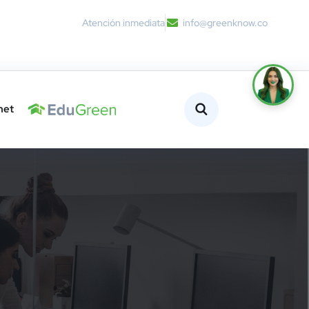
Atención inmediata
info@greenknow.co
net