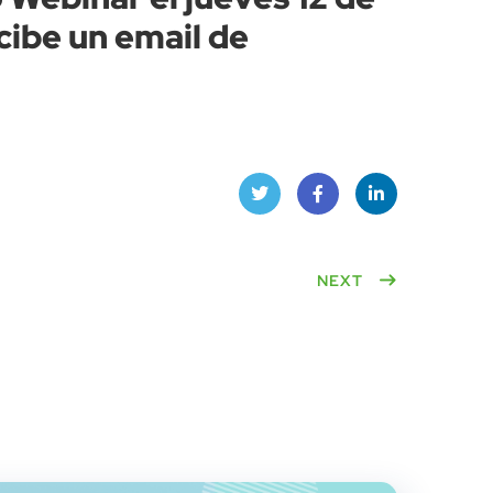
ecibe un email de
Twitt
Face
Linke
er
book
NEXT
dIn