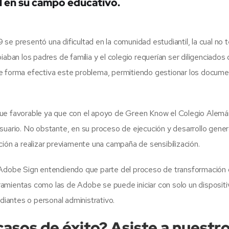
l en su campo educativo.
se presentó una dificultad en la comunidad estudiantil, la cual no
iaban los padres de familia y el colegio requerían ser diligenciados
de forma efectiva este problema, permitiendo gestionar los docum
fue favorable ya que con el apoyo de Green Know el Colegio Alemán
suario. No obstante, en su proceso de ejecución y desarrollo generó
tución a realizar previamente una campaña de sensibilización.
Adobe Sign entendiendo que parte del proceso de transformación dig
amientas como las de Adobe se puede iniciar con solo un dispositi
udiantes o personal administrativo.
sos de éxito? Asiste a nuestro