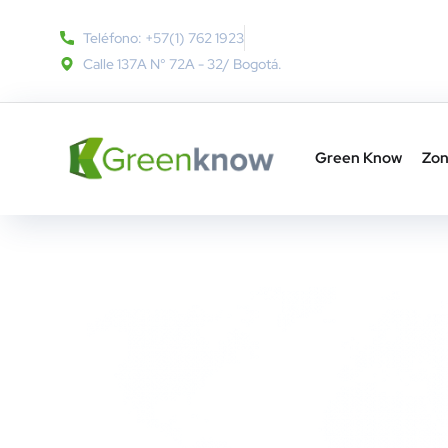
Teléfono: +57(1) 762 1923
Calle 137A N° 72A - 32​/ Bogotá.
Green Know
Zon