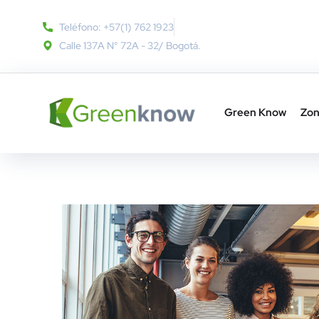
Teléfono: +57(1) 762 1923
Calle 137A N° 72A - 32​/ Bogotá.
Green Know
Zon