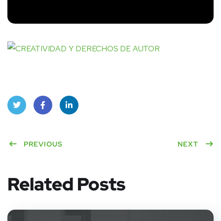
Twitt
Face
Linke
er
PREVIOUS
book
dIn
NEXT
Related Posts